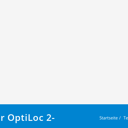
r OptiLoc 2-
Startseite
Te