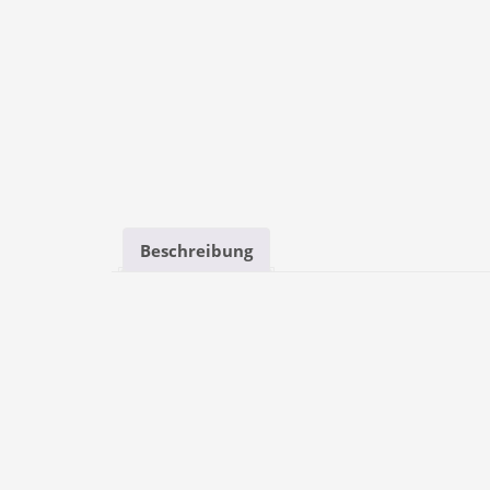
Beschreibung
Beschreibung
Unger Teleskopstange, 2-teilig, 1,20m mit S
2-teilige Teleskopstange
6 verschiedene Längen erhältlich