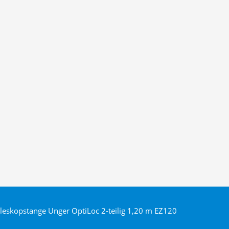
leskopstange Unger OptiLoc 2-teilig 1,20 m EZ120