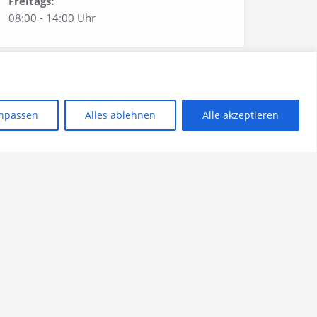
Freitags:
08:00 - 14:00 Uhr
Unser Standort:
npassen
Alles ablehnen
Alle akzeptieren
Industriegebiet Rhede
Wiegenkamp 13
46414 Rhede