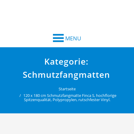
MENU
Kategorie:
Schmutzfangmatten
Startseite
120 x 180 cm Schmutzfangmatte Finca S, hochflorige
Spitzenqualität, Polypropylen, rutschfester Vinyl.