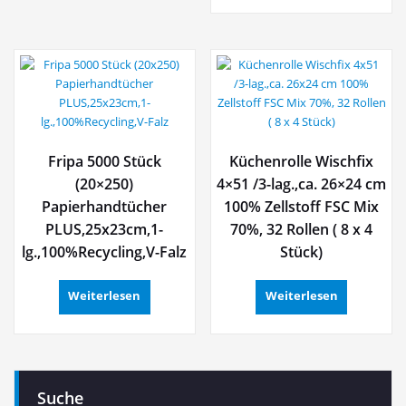
Fripa 5000 Stück
Küchenrolle Wischfix
(20×250)
4×51 /3-lag.,ca. 26×24 cm
Papierhandtücher
100% Zellstoff FSC Mix
PLUS,25x23cm,1-
70%, 32 Rollen ( 8 x 4
lg.,100%Recycling,V-Falz
Stück)
Weiterlesen
Weiterlesen
Suche