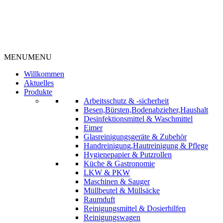
MENU
MENU
Willkommen
Aktuelles
Produkte
Arbeitsschutz & -sicherheit
Besen,Bürsten,Bodenabzieher,Haushalt
Desinfektionsmittel & Waschmittel
Eimer
Glasreinigungsgeräte & Zubehör
Handreinigung,Hautreinigung & Pflege
Hygienepapier & Putzrollen
Küche & Gastronomie
LKW & PKW
Maschinen & Sauger
Müllbeutel & Müllsäcke
Raumduft
Reinigungsmittel & Dosierhilfen
Reinigungswagen